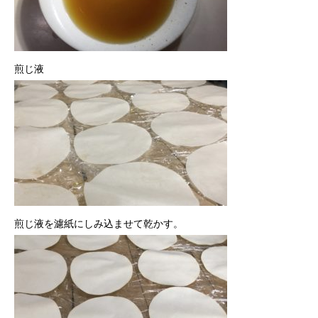
煎じ液
煎じ液を濾紙にしみ込ませて乾かす。